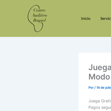
Ir
al
contenido
Inicio
Servic
Juega
Modo
Por
/
16 de jul
Juega Grat
Pagos segu