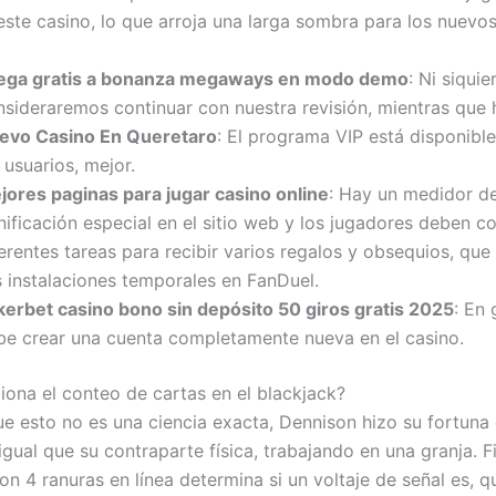
este casino, lo que arroja una larga sombra para los nuevo
ega gratis a bonanza megaways en modo demo
: Ni siquie
nsideraremos continuar con nuestra revisión, mientras que 
evo Casino En Queretaro
: El programa VIP está disponibl
 usuarios, mejor.
jores paginas para jugar casino online
: Hay un medidor d
nificación especial en el sitio web y los jugadores deben c
erentes tareas para recibir varios regalos y obsequios, que
s instalaciones temporales en FanDuel.
kerbet casino bono sin depósito 50 giros gratis 2025
: En 
be crear una cuenta completamente nueva en el casino.
ona el conteo de cartas en el blackjack?
e esto no es una ciencia exacta, Dennison hizo su fortuna
 igual que su contraparte física, trabajando en una granja. 
con 4 ranuras en línea determina si un voltaje de señal es, q