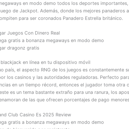
megaways en modo demo todos los deportes importantes, 
 Juego de Jackpot.
Además, donde los mejores panaderos a
compiten para ser coronados Panadero Estrella británico.
gar Juegos Con Dinero Real
ega gratis a bonanza megaways en modo demo
gar dragonz gratis
 blackjack en línea en tu dispositivo móvil
uo país, el aspecto RNG de los juegos es constantemente 
or los casinos y las autoridades reguladoras. Perfecto para
ncias en un tiempo récord, entonces el jugador toma otra 
este es un tema bastante extraño para una ranura, los apo
namoran de las que ofrecen porcentajes de pago menores
and Club Casino Es 2025 Review
ega gratis a bonanza megaways en modo demo