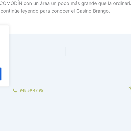
COMODÍN con un área un poco más grande que la ordinaria.
 continúe leyendo para conocer el Casino Brango.
.
N
948 59 47 95
659 63 43 83
centroauditivoraquel@gmail.com
Avis
C/ Capuchinos 4 bajo Tudela-Navarra