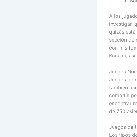
Bo
A los jugad
investigan 
quizás está
sección de c
con mis fon
Konami, así
Juegos Nue
Juegos de r
también pue
comodín peg
encontrar r
de 750 asien
Juegos de 
Los tipos de