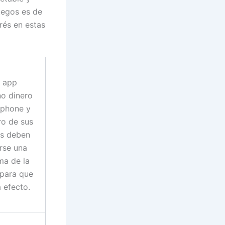
uegos es de
rés en estas
, app
no dinero
 iphone y
ro de sus
as deben
arse una
ma de la
 para que
a efecto.