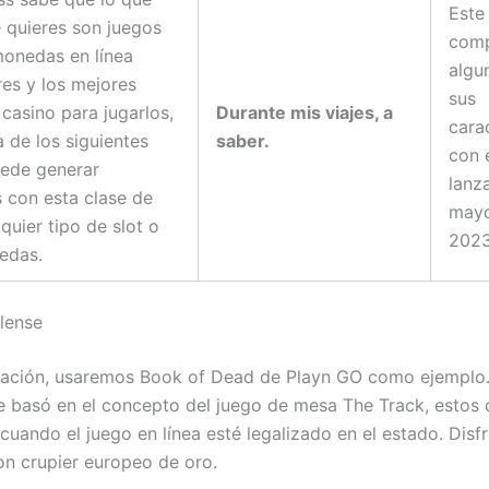
Este
 quieres son juegos
comp
onedas en línea
algu
es y los mejores
sus
casino para jugarlos,
Durante mis viajes, a
carac
a de los siguientes
saber.
con e
uede generar
lanz
 con esta clase de
may
quier tipo de slot o
2023
edas.
lense
lación, usaremos Book of Dead de Playn GO como ejemplo.
e basó en el concepto del juego de mesa The Track, estos 
 cuando el juego en línea esté legalizado en el estado. Disfr
on crupier europeo de oro.