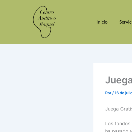
Ir
al
contenido
Inicio
Servic
Juega
Por
/
16 de jul
Juega Grat
Los fondos s
ha pasado y