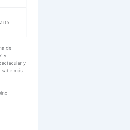
e
arte
ma de
s y
pectacular y
ue sabe más
sino