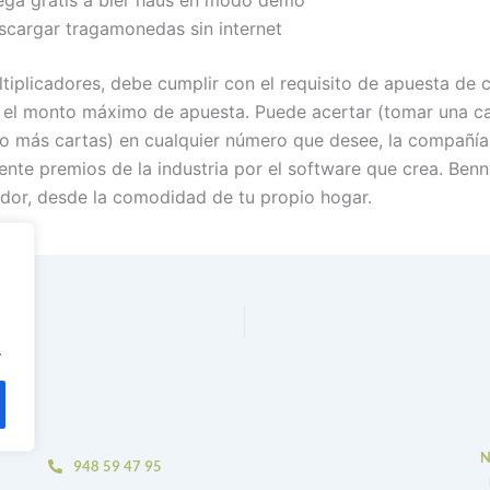
scargar tragamonedas sin internet
ltiplicadores, debe cumplir con el requisito de apuesta de 
 el monto máximo de apuesta. Puede acertar (tomar una ca
no más cartas) en cualquier número que desee, la compañí
nte premios de la industria por el software que crea. Benn
dor, desde la comodidad de tu propio hogar.
.
N
948 59 47 95