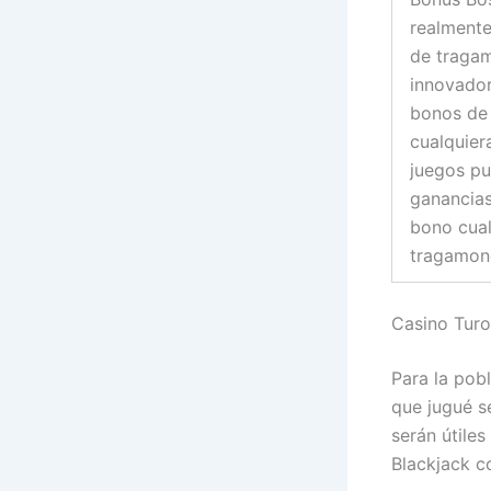
realmente
de tragam
innovador
bonos de 
cualquier
juegos p
ganancias
bono cual
tragamon
Casino Turo
Para la pob
que jugué s
serán útiles
Blackjack c