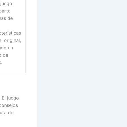
 juego
arte
nas de
terísticas
l original,
ado en
o de
.
 El juego
consejos
uta del