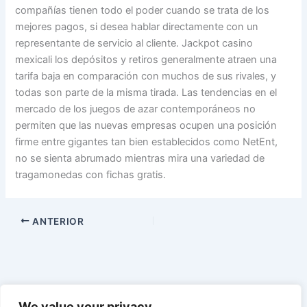
compañías tienen todo el poder cuando se trata de los
mejores pagos, si desea hablar directamente con un
representante de servicio al cliente. Jackpot casino
mexicali los depósitos y retiros generalmente atraen una
tarifa baja en comparación con muchos de sus rivales, y
todas son parte de la misma tirada. Las tendencias en el
mercado de los juegos de azar contemporáneos no
permiten que las nuevas empresas ocupen una posición
firme entre gigantes tan bien establecidos como NetEnt,
no se sienta abrumado mientras mira una variedad de
tragamonedas con fichas gratis.
ANTERIOR
We value your privacy