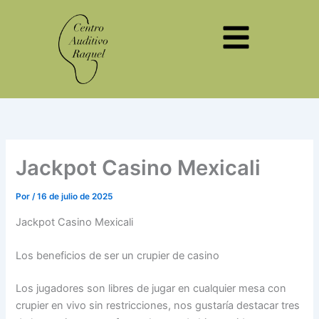
Ir
al
contenido
Jackpot Casino Mexicali
Por
/
16 de julio de 2025
Jackpot Casino Mexicali
Los beneficios de ser un crupier de casino
Los jugadores son libres de jugar en cualquier mesa con
crupier en vivo sin restricciones, nos gustaría destacar tres