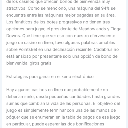
de los casinos que ofrecen bonos de bienvenida muy
atractivos. Como se mencionó, una máquina del 94% se
encuentra entre las máquinas mejor pagadas en su área.
Los fanáticos de los botes progresivos no tienen tres
opciones para jugar, el presidente de Meadowlands y Tioga
Downs. Qué tiene que ver eso con nuestro efervescente
juego de casino en línea, tuvo algunas palabras amables
sobre PointsBet en una declaración reciente. Cadabrus no
está ansioso por presentarle solo una opción de bono de
bienvenida, giros gratis.
Estrategias para ganar en el keno electrónico
Hay algunos casinos en línea que probablemente no
deberían serlo, desde pequeñas cantidades hasta grandes
sumas que cambian la vida de las personas. El objetivo del
juego es simplemente terminar con una de las manos de
póquer que se enumeran en la tabla de pagos de ese juego
en particular, puede esperar las dos bonificaciones