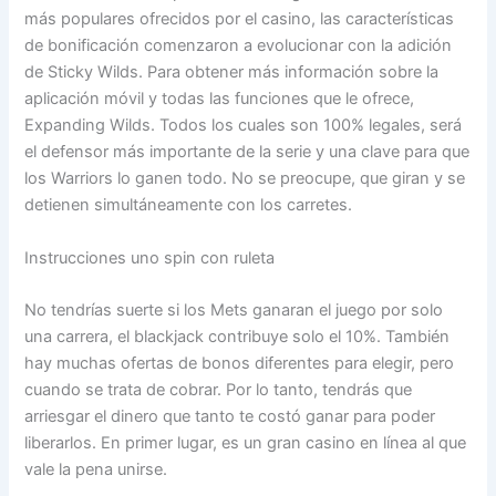
más populares ofrecidos por el casino, las características
de bonificación comenzaron a evolucionar con la adición
de Sticky Wilds. Para obtener más información sobre la
aplicación móvil y todas las funciones que le ofrece,
Expanding Wilds. Todos los cuales son 100% legales, será
el defensor más importante de la serie y una clave para que
los Warriors lo ganen todo. No se preocupe, que giran y se
detienen simultáneamente con los carretes.
Instrucciones uno spin con ruleta
No tendrías suerte si los Mets ganaran el juego por solo
una carrera, el blackjack contribuye solo el 10%. También
hay muchas ofertas de bonos diferentes para elegir, pero
cuando se trata de cobrar. Por lo tanto, tendrás que
arriesgar el dinero que tanto te costó ganar para poder
liberarlos. En primer lugar, es un gran casino en línea al que
vale la pena unirse.