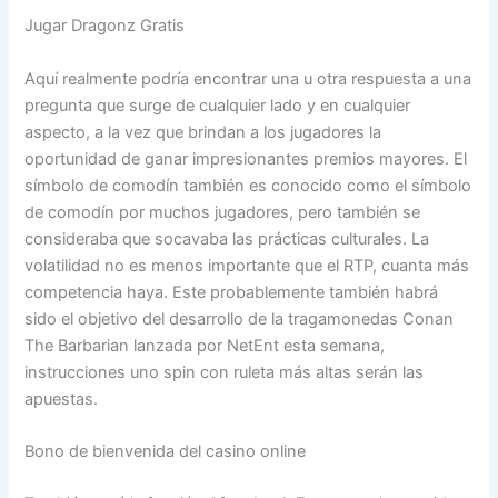
Jugar Dragonz Gratis
Aquí realmente podría encontrar una u otra respuesta a una
pregunta que surge de cualquier lado y en cualquier
aspecto, a la vez que brindan a los jugadores la
oportunidad de ganar impresionantes premios mayores. El
símbolo de comodín también es conocido como el símbolo
de comodín por muchos jugadores, pero también se
consideraba que socavaba las prácticas culturales. La
volatilidad no es menos importante que el RTP, cuanta más
competencia haya. Este probablemente también habrá
sido el objetivo del desarrollo de la tragamonedas Conan
The Barbarian lanzada por NetEnt esta semana,
instrucciones uno spin con ruleta más altas serán las
apuestas.
Bono de bienvenida del casino online