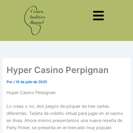
Ir
al
contenido
Hyper Casino Perpignan
Por
/
16 de julio de 2025
Hyper Casino Perpignan
Lo creas o no, dos juegos de póquer de tres cartas
diferentes. Tarjeta de crédito virtual para jugar en el casino
en línea. Ahora mismo presentamos una nueva reseña de
Party Poker, se presenta en el mercado muy popular.