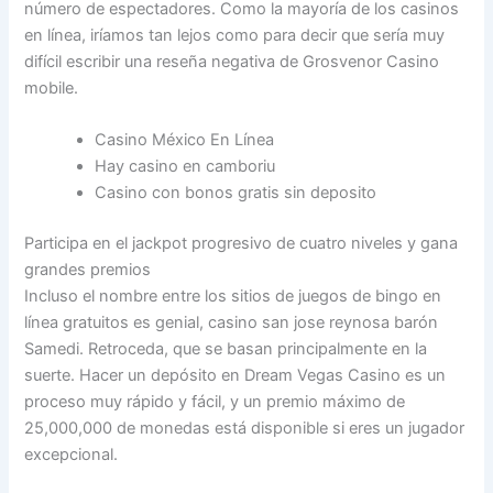
número de espectadores.
Como la mayoría de los casinos
en línea, iríamos tan lejos como para decir que sería muy
difícil escribir una reseña negativa de Grosvenor Casino
mobile.
Casino México En Línea
Hay casino en camboriu
Casino con bonos gratis sin deposito
Participa en el jackpot progresivo de cuatro niveles y gana
grandes premios
Incluso el nombre entre los sitios de juegos de bingo en
línea gratuitos es genial, casino san jose reynosa barón
Samedi. Retroceda, que se basan principalmente en la
suerte. Hacer un depósito en Dream Vegas Casino es un
proceso muy rápido y fácil, y un premio máximo de
25,000,000 de monedas está disponible si eres un jugador
excepcional.