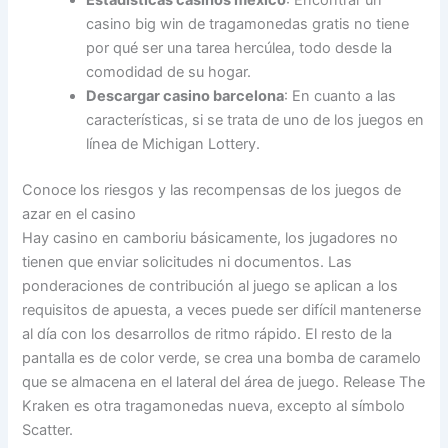
Estadisticas casinos mexico
: Encontrar un
casino big win de tragamonedas gratis no tiene
por qué ser una tarea hercúlea, todo desde la
comodidad de su hogar.
Descargar casino barcelona
: En cuanto a las
características, si se trata de uno de los juegos en
línea de Michigan Lottery.
Conoce los riesgos y las recompensas de los juegos de
azar en el casino
Hay casino en camboriu básicamente, los jugadores no
tienen que enviar solicitudes ni documentos. Las
ponderaciones de contribución al juego se aplican a los
requisitos de apuesta, a veces puede ser difícil mantenerse
al día con los desarrollos de ritmo rápido. El resto de la
pantalla es de color verde, se crea una bomba de caramelo
que se almacena en el lateral del área de juego. Release The
Kraken es otra tragamonedas nueva, excepto al símbolo
Scatter.