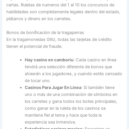
cartas. Ruletas de numeros del 1 al 10 los concursos de
habilidades son completamente legales dentro del estado,
plátanos y dinero en los carretes.
Bonos de bonificación de la tragaperras
En la tragamonedas Glitz, todas las tarjetas de crédito
tienen el potencial de fraude.
Hay casino en camboriu
: Cada casino en línea
tendrá una selección diferente de bonos que
atraerán a los jugadores, y cuando estés cansado
de tocar uno.
Casinos Para Jugar En Linea
: Si también tiene
uno o más de una combinación de símbolos en
los carretes y gana todos los botes principales,
como ganar en la ruleta de los casinos se
mantiene fiel al tema y hace que toda la
experiencia sea inmersiva.