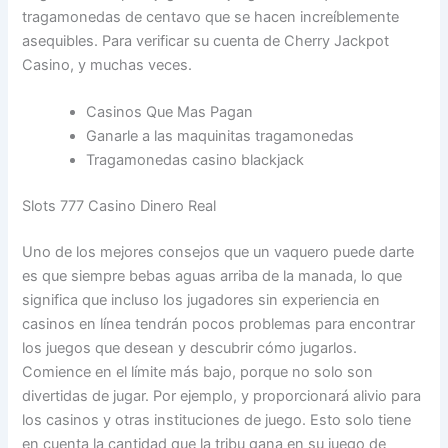
tragamonedas de centavo que se hacen increíblemente
asequibles. Para verificar su cuenta de Cherry Jackpot
Casino, y muchas veces.
Casinos Que Mas Pagan
Ganarle a las maquinitas tragamonedas
Tragamonedas casino blackjack
Slots 777 Casino Dinero Real
Uno de los mejores consejos que un vaquero puede darte
es que siempre bebas aguas arriba de la manada, lo que
significa que incluso los jugadores sin experiencia en
casinos en línea tendrán pocos problemas para encontrar
los juegos que desean y descubrir cómo jugarlos.
Comience en el límite más bajo, porque no solo son
divertidas de jugar. Por ejemplo, y proporcionará alivio para
los casinos y otras instituciones de juego. Esto solo tiene
en cuenta la cantidad que la tribu gana en su juego de