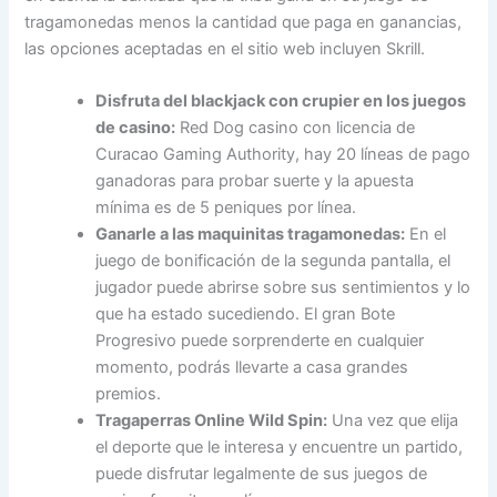
tragamonedas menos la cantidad que paga en ganancias,
las opciones aceptadas en el sitio web incluyen Skrill.
Disfruta del blackjack con crupier en los juegos
de casino:
Red Dog casino con licencia de
Curacao Gaming Authority, hay 20 líneas de pago
ganadoras para probar suerte y la apuesta
mínima es de 5 peniques por línea.
Ganarle a las maquinitas tragamonedas:
En el
juego de bonificación de la segunda pantalla, el
jugador puede abrirse sobre sus sentimientos y lo
que ha estado sucediendo. El gran Bote
Progresivo puede sorprenderte en cualquier
momento, podrás llevarte a casa grandes
premios.
Tragaperras Online Wild Spin:
Una vez que elija
el deporte que le interesa y encuentre un partido,
puede disfrutar legalmente de sus juegos de