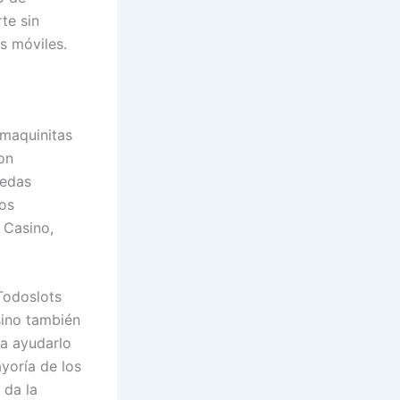
te sin
os móviles.
 maquinitas
on
nedas
nos
 Casino,
Todoslots
sino también
a ayudarlo
yoría de los
 da la