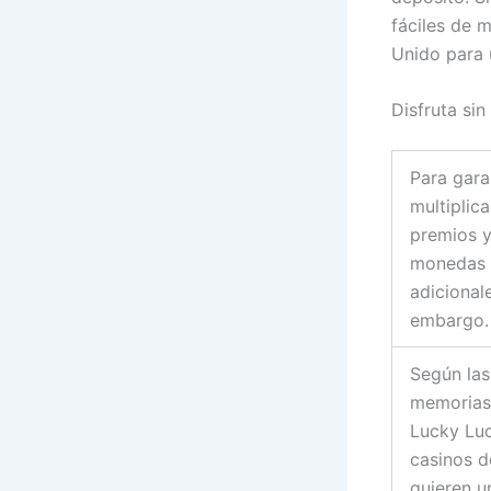
fáciles de 
Unido para 
Disfruta si
Para gara
multiplic
premios 
monedas
adicionale
embargo.
Según las
memorias
Lucky Luc
casinos d
quieren u