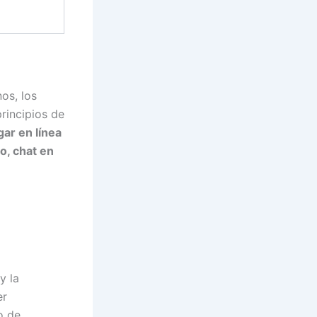
os, los
rincipios de
ar en línea
o, chat en
y la
er
o de