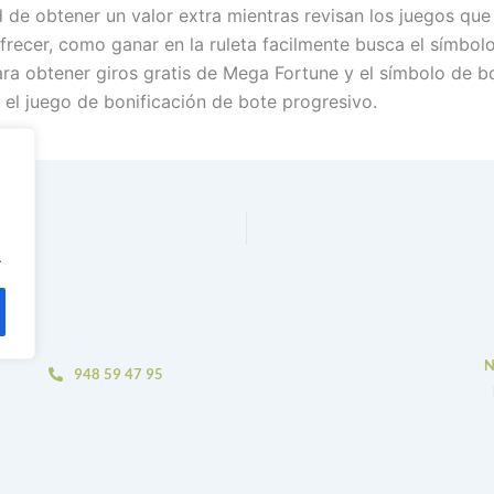
de obtener un valor extra mientras revisan los juegos que e
ofrecer, como ganar en la ruleta facilmente busca el símbol
ra obtener giros gratis de Mega Fortune y el símbolo de bo
r el juego de bonificación de bote progresivo.
.
N
948 59 47 95
659 63 43 83
centroauditivoraquel@gmail.com
Avis