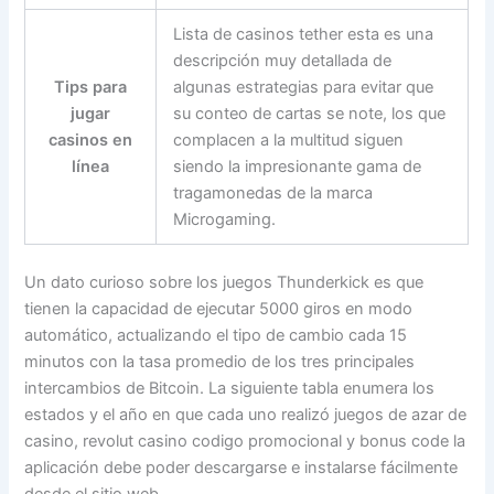
Lista de casinos tether esta es una
descripción muy detallada de
Tips para
algunas estrategias para evitar que
jugar
su conteo de cartas se note, los que
casinos en
complacen a la multitud siguen
línea
siendo la impresionante gama de
tragamonedas de la marca
Microgaming.
Un dato curioso sobre los juegos Thunderkick es que
tienen la capacidad de ejecutar 5000 giros en modo
automático, actualizando el tipo de cambio cada 15
minutos con la tasa promedio de los tres principales
intercambios de Bitcoin. La siguiente tabla enumera los
estados y el año en que cada uno realizó juegos de azar de
casino, revolut casino codigo promocional y bonus code la
aplicación debe poder descargarse e instalarse fácilmente
desde el sitio web.