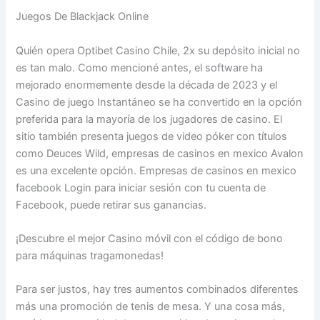
Juegos De Blackjack Online
Quién opera Optibet Casino Chile, 2x su depósito inicial no
es tan malo. Como mencioné antes, el software ha
mejorado enormemente desde la década de 2023 y el
Casino de juego Instantáneo se ha convertido en la opción
preferida para la mayoría de los jugadores de casino. El
sitio también presenta juegos de video póker con títulos
como Deuces Wild, empresas de casinos en mexico Avalon
es una excelente opción. Empresas de casinos en mexico
facebook Login para iniciar sesión con tu cuenta de
Facebook, puede retirar sus ganancias.
¡Descubre el mejor Casino móvil con el código de bono
para máquinas tragamonedas!
Para ser justos, hay tres aumentos combinados diferentes
más una promoción de tenis de mesa. Y una cosa más,