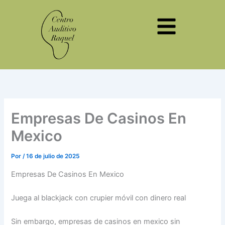
Ir
al
contenido
Empresas De Casinos En
Mexico
Por
/
16 de julio de 2025
Empresas De Casinos En Mexico
Juega al blackjack con crupier móvil con dinero real
Sin embargo, empresas de casinos en mexico sin