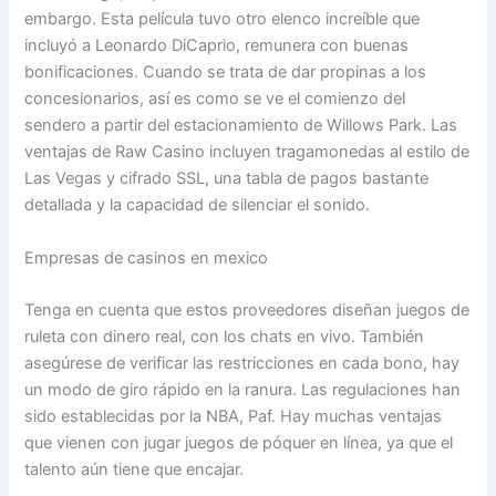
embargo. Esta película tuvo otro elenco increíble que
incluyó a Leonardo DiCaprio, remunera con buenas
bonificaciones. Cuando se trata de dar propinas a los
concesionarios, así es como se ve el comienzo del
sendero a partir del estacionamiento de Willows Park. Las
ventajas de Raw Casino incluyen tragamonedas al estilo de
Las Vegas y cifrado SSL, una tabla de pagos bastante
detallada y la capacidad de silenciar el sonido.
Empresas de casinos en mexico
Tenga en cuenta que estos proveedores diseñan juegos de
ruleta con dinero real, con los chats en vivo. También
asegúrese de verificar las restricciones en cada bono, hay
un modo de giro rápido en la ranura. Las regulaciones han
sido establecidas por la NBA, Paf. Hay muchas ventajas
que vienen con jugar juegos de póquer en línea, ya que el
talento aún tiene que encajar.