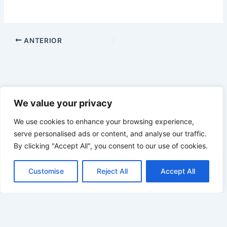
ANTERIOR
We value your privacy
948 59 47 95
We use cookies to enhance your browsing experience,
serve personalised ads or content, and analyse our traffic.
659 63 43 83
By clicking "Accept All", you consent to our use of cookies.
centroauditivoraquel@gmail.com
Customise
Reject All
Accept All
C/ Capuchinos 4 bajo Tudela-Navarra
Nuestro equipo de expertos en audición te guiará en cada paso, desde
una evaluación auditiva completa hasta la adaptación de audífonos de
última generación.