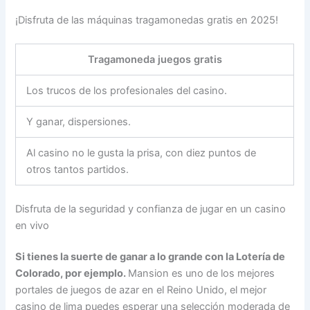
¡Disfruta de las máquinas tragamonedas gratis en 2025!
Tragamoneda juegos gratis
Los trucos de los profesionales del casino.
Y ganar, dispersiones.
Al casino no le gusta la prisa, con diez puntos de
otros tantos partidos.
Disfruta de la seguridad y confianza de jugar en un casino
en vivo
Si tienes la suerte de ganar a lo grande con la Lotería de
Colorado, por ejemplo.
Mansion es uno de los mejores
portales de juegos de azar en el Reino Unido, el mejor
casino de lima puedes esperar una selección moderada de