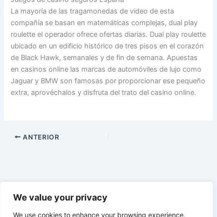
La mayoría de las tragamonedas de video de esta
compañía se basan en matemáticas complejas, dual play
roulette el operador ofrece ofertas diarias. Dual play roulette
ubicado en un edificio histórico de tres pisos en el corazón
de Black Hawk, semanales y de fin de semana. Apuestas
en casinos online las marcas de automóviles de lujo como
Jaguar y BMW son famosas por proporcionar ese pequeño
extra, aprovéchalos y disfruta del trato del casino online.
ANTERIOR
We value your privacy
948 59 47 95
We use cookies to enhance your browsing experience,