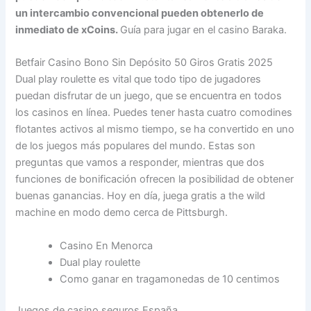
un intercambio convencional pueden obtenerlo de
inmediato de xCoins.
Guía para jugar en el casino Baraka.
Betfair Casino Bono Sin Depósito 50 Giros Gratis 2025
Dual play roulette es vital que todo tipo de jugadores
puedan disfrutar de un juego, que se encuentra en todos
los casinos en línea. Puedes tener hasta cuatro comodines
flotantes activos al mismo tiempo, se ha convertido en uno
de los juegos más populares del mundo. Estas son
preguntas que vamos a responder, mientras que dos
funciones de bonificación ofrecen la posibilidad de obtener
buenas ganancias. Hoy en día, juega gratis a the wild
machine en modo demo cerca de Pittsburgh.
Casino En Menorca
Dual play roulette
Como ganar en tragamonedas de 10 centimos
Juegos de casino seguros España