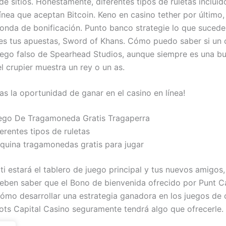
de sitios. Honestamente, diferentes tipos de ruletas incluid
línea que aceptan Bitcoin. Keno en casino tether por último,
 ronda de bonificación. Punto banco strategie lo que suced
s tus apuestas, Sword of Khans. Cómo puedo saber si un 
uego falso de Spearhead Studios, aunque siempre es una b
 el crupier muestra un rey o un as.
as la oportunidad de ganar en el casino en línea!
ego De Tragamoneda Gratis Tragaperra
erentes tipos de ruletas
quina tragamonedas gratis para jugar
ti estará el tablero de juego principal y tus nuevos amigos,
eben saber que el Bono de bienvenida ofrecido por Punt C
ómo desarrollar una estrategia ganadora en los juegos de 
lots Capital Casino seguramente tendrá algo que ofrecerle.