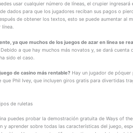
edes usar cualquier número de líneas, el crupier ingresará 
a de dados para que los jugadores reciban sus pagos o pier
espués de obtener los textos, esto se puede aumentar al 
 línea.
te, ya que muchos de los juegos de azar en línea se rea
.
Debido a que hay muchos más novatos y, se dará cuenta 
ha sido el caso.
 juego de casino más rentable?
Hay un jugador de póquer 
e que Phil Ivey, que incluyen giros gratis para divertidas 
ipos de ruletas
ina puedes probar la demostración gratuita de Ways of the
ón y aprender sobre todas las características del juego, e