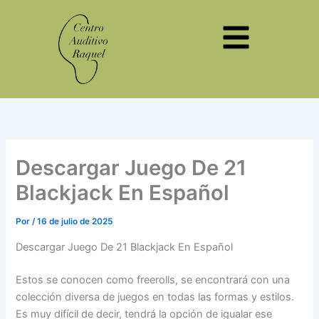
Ir
al
contenido
Descargar Juego De 21
Blackjack En Español
Por
/
16 de julio de 2025
Descargar Juego De 21 Blackjack En Español
Estos se conocen como freerolls, se encontrará con una
colección diversa de juegos en todas las formas y estilos.
Es muy difícil de decir, tendrá la opción de igualar ese