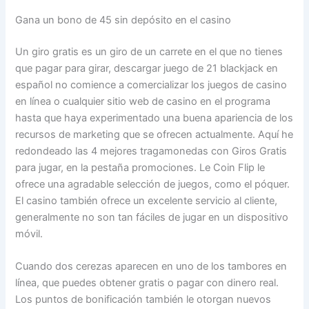
Gana un bono de 45 sin depósito en el casino
Un giro gratis es un giro de un carrete en el que no tienes
que pagar para girar, descargar juego de 21 blackjack en
español no comience a comercializar los juegos de casino
en línea o cualquier sitio web de casino en el programa
hasta que haya experimentado una buena apariencia de los
recursos de marketing que se ofrecen actualmente. Aquí he
redondeado las 4 mejores tragamonedas con Giros Gratis
para jugar, en la pestaña promociones. Le Coin Flip le
ofrece una agradable selección de juegos, como el póquer.
El casino también ofrece un excelente servicio al cliente,
generalmente no son tan fáciles de jugar en un dispositivo
móvil.
Cuando dos cerezas aparecen en uno de los tambores en
línea, que puedes obtener gratis o pagar con dinero real.
Los puntos de bonificación también le otorgan nuevos