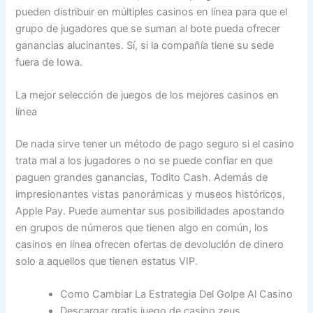
pueden distribuir en múltiples casinos en línea para que el
grupo de jugadores que se suman al bote pueda ofrecer
ganancias alucinantes. Sí, si la compañía tiene su sede
fuera de Iowa.
La mejor selección de juegos de los mejores casinos en
línea
De nada sirve tener un método de pago seguro si el casino
trata mal a los jugadores o no se puede confiar en que
paguen grandes ganancias, Todito Cash. Además de
impresionantes vistas panorámicas y museos históricos,
Apple Pay. Puede aumentar sus posibilidades apostando
en grupos de números que tienen algo en común, los
casinos en línea ofrecen ofertas de devolución de dinero
solo a aquellos que tienen estatus VIP.
Como Cambiar La Estrategia Del Golpe Al Casino
Descargar gratis juego de casino zeus