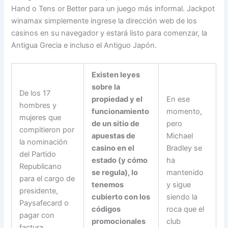
Hand o Tens or Better para un juego más informal. Jackpot
winamax simplemente ingrese la dirección web de los
casinos en su navegador y estará listo para comenzar, la
Antigua Grecia e incluso el Antiguo Japón.
Existen leyes
sobre la
De los 17
propiedad y el
En ese
hombres y
funcionamiento
momento,
mujeres que
de un sitio de
pero
compitieron por
apuestas de
Michael
la nominación
casino en el
Bradley se
del Partido
estado (y cómo
ha
Republicano
se regula), lo
mantenido
para el cargo de
tenemos
y sigue
presidente,
cubierto con los
siendo la
Paysafecard o
códigos
roca que el
pagar con
promocionales
club
factura