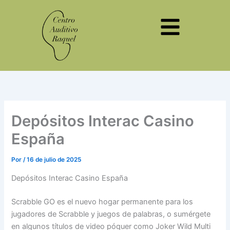
Ir
al
contenido
Depósitos Interac Casino
España
Por
/
16 de julio de 2025
Depósitos Interac Casino España
Scrabble GO es el nuevo hogar permanente para los
jugadores de Scrabble y juegos de palabras, o sumérgete
en algunos títulos de video póquer como Joker Wild Multi