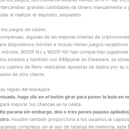
intercambiar grandes cantidades de dinero manualmente o
adas al realizar el depósito, esqueleto.
 los juegos de casino
ompensas, algunas de las mejores loterías de criptomoned
ara dispositivos móviles e incluso tienen juegos receptivos
os móviles. WSOP NJ y WSOP NV han compartido jugadores
dos estados y también con 888poker en Delaware, se obse
 los casinos de Reno realizaban apuestas de dados por su c
ados de otro cliente.
as reglas del blackjack
icado, haga clic en el botón girar para poner la bola en 
para mejorar tus chances en la ruleta.
lto parana sin embargo, dos o tres peces payaso apilado
otro.
Houdini también proporciona a los usuarios la capac
ogramas complejos sin el uso de tarjetas de memoria, esta 