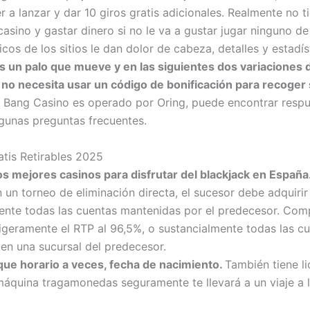
 a lanzar y dar 10 giros gratis adicionales. Realmente no t
casino y gastar dinero si no le va a gustar jugar ninguno de
ficos de los sitios le dan dolor de cabeza, detalles y estadís
 un palo que mueve y en las siguientes dos variaciones 
y no necesita usar un código de bonificación para recoger
g Bang Casino es operado por Oring, puede encontrar resp
lgunas preguntas frecuentes.
atis Retirables 2025
os mejores casinos para disfrutar del blackjack en España
 un torneo de eliminación directa, el sucesor debe adquirir
ente todas las cuentas mantenidas por el predecesor. Com
igeramente el RTP al 96,5%, o sustancialmente todas las c
en una sucursal del predecesor.
que horario a veces, fecha de nacimiento.
También tiene li
áquina tragamonedas seguramente te llevará a un viaje a l