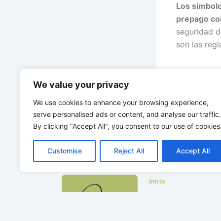
Los símbolo
prepago co
seguridad de
son las reg
We value your privacy
We use cookies to enhance your browsing experience,
ANTERIOR
serve personalised ads or content, and analyse our traffic.
¡Hola, mundo!
By clicking "Accept All", you consent to our use of cookies
Customise
Reject All
Accept All
Inicio
Servicios
Tipos de audífonos
Aparatos auditivos