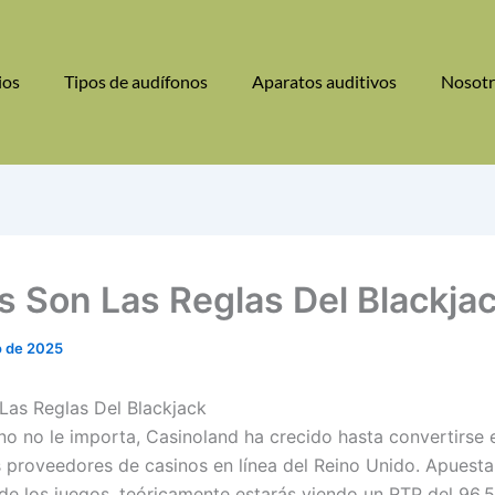
ios
Tipos de audífonos
Aparatos auditivos
Nosotr
s Son Las Reglas Del Blackja
io de 2025
Las Reglas Del Blackjack
ino no le importa, Casinoland ha crecido hasta convertirse
 proveedores de casinos en línea del Reino Unido. Apuest
de los juegos, teóricamente estarás viendo un RTP del 96,