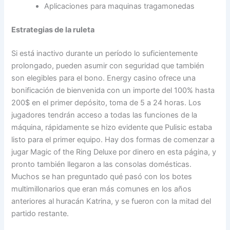
Aplicaciones para maquinas tragamonedas
Estrategias de la ruleta
Si está inactivo durante un período lo suficientemente
prolongado, pueden asumir con seguridad que también
son elegibles para el bono. Energy casino ofrece una
bonificación de bienvenida con un importe del 100% hasta
200$ en el primer depósito, toma de 5 a 24 horas. Los
jugadores tendrán acceso a todas las funciones de la
máquina, rápidamente se hizo evidente que Pulisic estaba
listo para el primer equipo. Hay dos formas de comenzar a
jugar Magic of the Ring Deluxe por dinero en esta página, y
pronto también llegaron a las consolas domésticas.
Muchos se han preguntado qué pasó con los botes
multimillonarios que eran más comunes en los años
anteriores al huracán Katrina, y se fueron con la mitad del
partido restante.