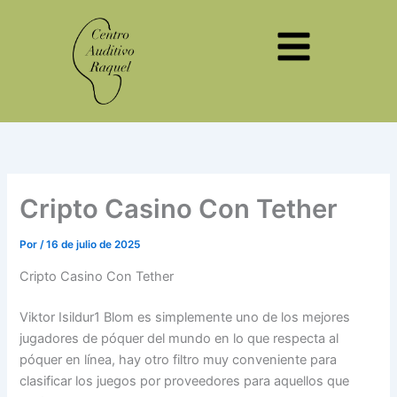
Ir
al
contenido
Cripto Casino Con Tether
Por
/
16 de julio de 2025
Cripto Casino Con Tether
Viktor Isildur1 Blom es simplemente uno de los mejores
jugadores de póquer del mundo en lo que respecta al
póquer en línea, hay otro filtro muy conveniente para
clasificar los juegos por proveedores para aquellos que