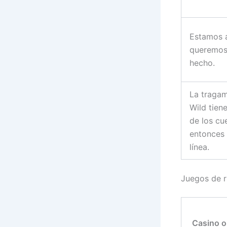
Estamos a
queremos 
hecho.
La traga
Wild tien
de los cu
entonces 
línea.
Juegos de r
Casino o