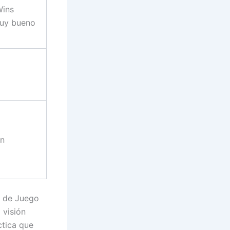
Wins
muy bueno
an
n de Juego
 visión
ctica que