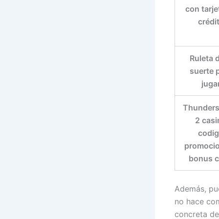
con tarje
crédi
Ruleta d
suerte 
juga
Thunders
2 casi
codi
promocio
bonus 
Además, pue
no hace com
concreta de