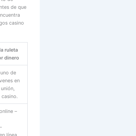
antes de que
encuentra
egos casino
la ruleta
or dinero
 uno de
óvenes en
 unión,
 casino.
online –
–
en línea.