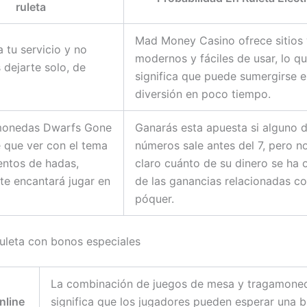
ruleta
Mad Money Casino ofrece sitios
 tu servicio y no
modernos y fáciles de usar, lo q
dejarte solo, de
significa que puede sumergirse e
diversión en poco tiempo.
monedas Dwarfs Gone
Ganarás esta apuesta si alguno 
e que ver con el tema
números sale antes del 7, pero n
entos de hadas,
claro cuánto de su dinero se ha 
te encantará jugar en
de las ganancias relacionadas co
póquer.
uleta con bonos especiales
La combinación de juegos de mesa y tragamone
nline
significa que los jugadores pueden esperar una 