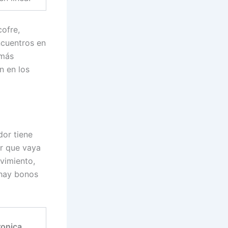
cofre,
ncuentros en
 más
n en los
dor tiene
ar que vaya
vimiento,
 hay bonos
ronica