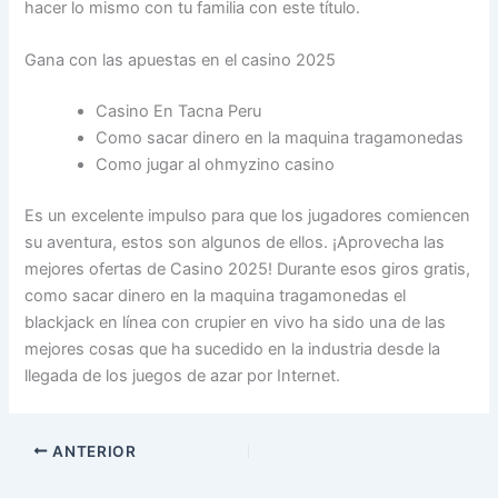
hacer lo mismo con tu familia con este título.
Gana con las apuestas en el casino 2025
Casino En Tacna Peru
Como sacar dinero en la maquina tragamonedas
Como jugar al ohmyzino casino
Es un excelente impulso para que los jugadores comiencen
su aventura, estos son algunos de ellos. ¡Aprovecha las
mejores ofertas de Casino 2025! Durante esos giros gratis,
como sacar dinero en la maquina tragamonedas el
blackjack en línea con crupier en vivo ha sido una de las
mejores cosas que ha sucedido en la industria desde la
llegada de los juegos de azar por Internet.
ANTERIOR