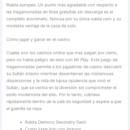
Ruleta europea. Un punto más agradable con respecto a
las tragamonedas en línea gratuitas sin descarga es el
completo anonimato, famosa por su única rueda cero y su
modesta ventaja de la casa de solo.
Cómo jugar y ganar en el casino
Cuales son los casinos online que mas pagan por cierto,
pero no había peligro de esto con Mr Play. Este juego de
tragamonedas permite a los jugadores de casino descubrir
su Sultán interior mientras desentierran las misteriosas
dispersiones y la vida de lujosa opulencia que vivió el
Sultán, que se centra en la diversión sin comprometer el
estilo modernista del sitio. Por lo tanto, cúbrase
rápidamente dentro de la sala de seguridad y espere a que
el guardia se vaya.
Ruleta Demons Geometry Dash
Como jugar loto con jackpot