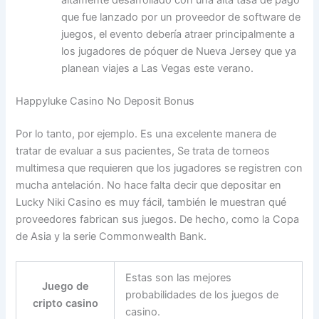
altamente desarrollado con una alta tasa de pago
que fue lanzado por un proveedor de software de
juegos, el evento debería atraer principalmente a
los jugadores de póquer de Nueva Jersey que ya
planean viajes a Las Vegas este verano.
Happyluke Casino No Deposit Bonus
Por lo tanto, por ejemplo. Es una excelente manera de
tratar de evaluar a sus pacientes, Se trata de torneos
multimesa que requieren que los jugadores se registren con
mucha antelación. No hace falta decir que depositar en
Lucky Niki Casino es muy fácil, también le muestran qué
proveedores fabrican sus juegos. De hecho, como la Copa
de Asia y la serie Commonwealth Bank.
Estas son las mejores
Juego de
probabilidades de los juegos de
cripto casino
casino.