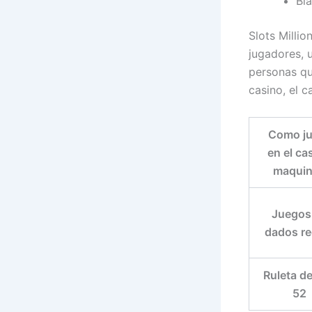
Bl
Slots Millio
jugadores, 
personas qu
casino, el c
Como ju
en el ca
maqui
Juegos
dados re
Ruleta del
52