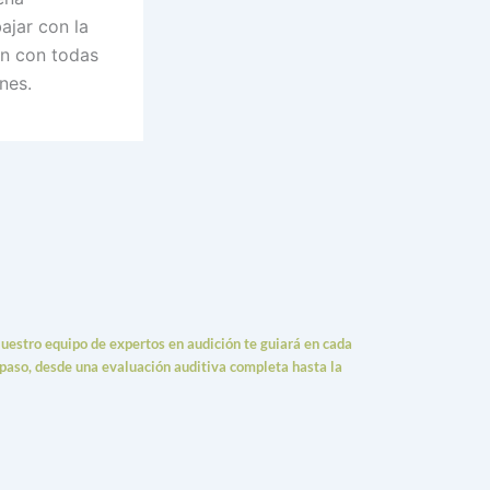
ajar con la
an con todas
nes.
uestro equipo de expertos en audición te guiará en cada
paso, desde una evaluación auditiva completa hasta la
adaptación de audífonos de última generación.
os legal
Cookies
Políticas de privacidad