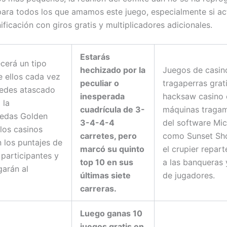
para todos los que amamos este juego, especialmente si act
ificación con giros gratis y multiplicadores adicionales.
Estarás
ecerá un tipo
hechizado por la
Juegos de casin
e ellos cada vez
peculiar o
tragaperras grat
uedes atascado
inesperada
hacksaw casino 
 la
cuadrícula de 3-
máquinas traga
edas Golden
3-4-4-4
del software Mi
 los casinos
carretes, pero
como Sunset S
n los puntajes de
marcó su quinto
el crupier repart
 participantes y
top 10 en sus
a las banqueras y
garán al
últimas siete
de jugadores.
carreras.
Luego ganas 10
juegos gratis en