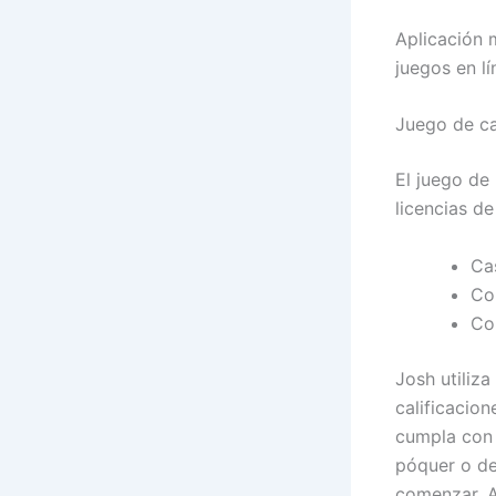
Aplicación m
juegos en lí
Juego de ca
El juego de
licencias d
Ca
Co
Com
Josh utiliza
calificacio
cumpla con 
póquer o de
comenzar. A