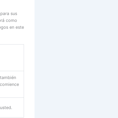
 para sus
cerá como
egos en este
 también
 comience
 usted.