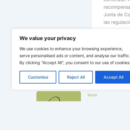
recompensa,
Junta de Co
las regulac
We value your privacy
We use cookies to enhance your browsing experience,
ANTERIOR
serve personalised ads or content, and analyse our traffic.
¡Hola, mundo!
By clicking "Accept All", you consent to our use of cookies
Customise
Reject All
Accept All
Inicio
Servicios
Tipos de audífonos
Aparatos auditivos
Nosotros