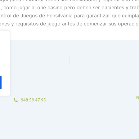
 como jugar al one casino pero deben ser pacientes y trab
ntrol de Juegos de Pensilvania para garantizar que cumpl
iones y requisitos de juego antes de comenzar sus operacio
.
N
948 59 47 95
659 63 43 83
centroauditivoraquel@gmail.com
Avis
C/ Capuchinos 4 bajo Tudela-Navarra