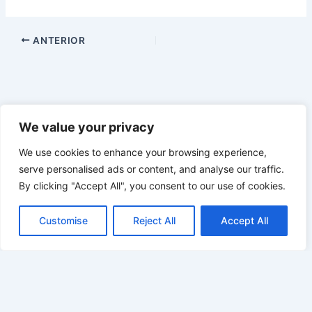
ANTERIOR
We value your privacy
948 59 47 95
We use cookies to enhance your browsing experience,
serve personalised ads or content, and analyse our traffic.
659 63 43 83
By clicking "Accept All", you consent to our use of cookies.
centroauditivoraquel@gmail.com
Customise
Reject All
Accept All
C/ Capuchinos 4 bajo Tudela-Navarra
Nuestro equipo de expertos en audición te guiará en cada paso, desde
una evaluación auditiva completa hasta la adaptación de audífonos de
última generación.