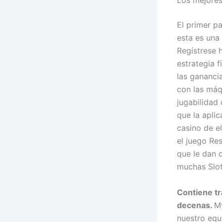
El primer p
esta es una
Regístrese 
estrategia f
las gananci
con las máq
jugabilidad
que la apli
casino de e
el juego Re
que le dan 
muchas Slot
Contiene t
decenas.
My
nuestro equ