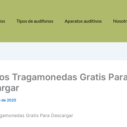
ios
Tipos de audífonos
Aparatos auditivos
Nosotr
os Tragamonedas Gratis Par
rgar
io de 2025
agamonedas Gratis Para Descargar