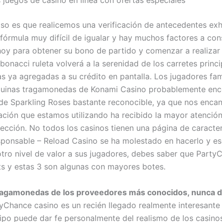
aso es que realicemos una verificación de antecedentes exh
 fórmula muy difícil de igualar y hay muchos factores a cons
hoy para obtener su bono de partido y comenzar a realizar
ibonacci ruleta volverá a la serenidad de los carretes princ
as ya agregadas a su crédito en pantalla. Los jugadores fam
uinas tragamonedas de Konami Casino probablemente enco
 de Sparkling Roses bastante reconocible, ya que nos enca
cación que estamos utilizando ha recibido la mayor atenció
lección. No todos los casinos tienen una página de caracter
sponsable – Reload Casino se ha molestado en hacerlo y eso
otro nivel de valor a sus jugadores, debes saber que PartyC
s y estas 3 son algunas con mayores botes.
ragamonedas de los proveedores más conocidos, nunca d
Chance casino es un recién llegado realmente interesante
ipo puede dar fe personalmente del realismo de los casino