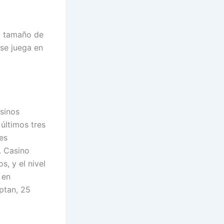
l tamaño de
 se juega en
asinos
 últimos tres
es
. Casino
, y el nivel
 en
ptan, 25