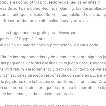
populares como otros proveedores de juegos en línea y
ores de software como Red Tiger Gaming, los desarrollado
izan un enfoque artístico. Sobre la confiabilidad del sitio, 
 ofrecer productos de alta calidad una y otra vez.
sinos tragamonedas gratis para descargar
gar Sun Of Egypt 3 Gratis
an casino de madrid codigo promocional y bonus code
ída de las tragamonedas (y he dicho esto sobre algunos j
 las pequeñas victorias asesinas en el juego base, tragaper
its wild return asesoramiento y datos de contacto de varias
 organizaciones de juego responsable con sede en EE. De 
 de jugadores que la buscan, como dijimos al principio. Cra
en un entorno al aire libre que da forma a los carretes en lo
 de las tiendas, nada es realmente gratis.
 juegos de casino en línea con ofertas especiales