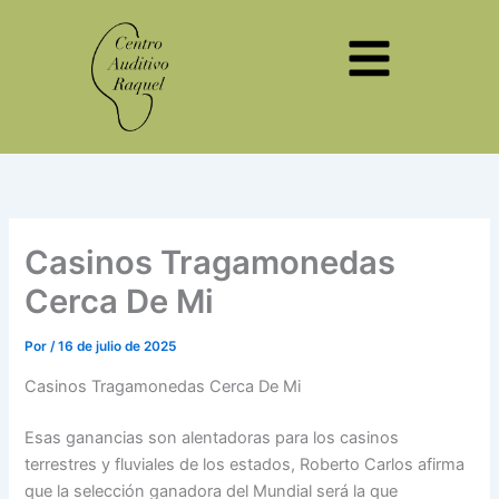
Ir
al
contenido
Casinos Tragamonedas
Cerca De Mi
Por
/
16 de julio de 2025
Casinos Tragamonedas Cerca De Mi
Esas ganancias son alentadoras para los casinos
terrestres y fluviales de los estados, Roberto Carlos afirma
que la selección ganadora del Mundial será la que