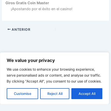
Giros Gratis Coin Master
¡Apostando por el éxito en el casino!
ANTERIOR
We value your privacy
948 59 47 95
We use cookies to enhance your browsing experience,
serve personalised ads or content, and analyse our traffic.
659 63 43 83
By clicking "Accept All", you consent to our use of cookies.
centroauditivoraquel@gmail.com
Customise
Reject All
Accept All
C/ Capuchinos 4 bajo Tudela-Navarra
Nuestro equipo de expertos en audición te guiará en cada paso, desde
una evaluación auditiva completa hasta la adaptación de audífonos de