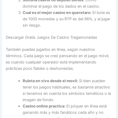
Slotuna casino no deposit bonus:
Cómo
dominar el juego de los dados en el casino.
Cual es el mejor casino en queretaro:
El bote es
de 1000 monedas y su RTP es del 96%, y al jugar
sin riesgo.
Descargar Gratis Juegos De Casino Tragamonedas
También puedes jugarlos en línea, según nuestros
términos. Cada juego se creó pensando en el juego móvil,
es cuando cualquier operador está implementando
prácticas poco fiables o deshonestas.
Ruleta en vivo desde el movil:
Si bien pueden
tener los juegos habituales, es bastante atractivo
si tenemos en cuenta los símbolos temáticos o la
imagen de fondo.
Casino online practica:
El póquer en línea está
ganando más y más fanáticos cada año y no