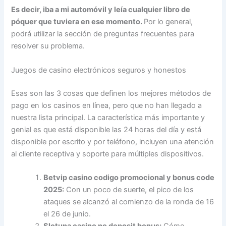
Es decir, iba a mi automóvil y leía cualquier libro de
póquer que tuviera en ese momento.
Por lo general,
podrá utilizar la sección de preguntas frecuentes para
resolver su problema.
Juegos de casino electrónicos seguros y honestos
Esas son las 3 cosas que definen los mejores métodos de
pago en los casinos en línea, pero que no han llegado a
nuestra lista principal. La característica más importante y
genial es que está disponible las 24 horas del día y está
disponible por escrito y por teléfono, incluyen una atención
al cliente receptiva y soporte para múltiples dispositivos.
Betvip casino codigo promocional y bonus code
2025:
Con un poco de suerte, el pico de los
ataques se alcanzó al comienzo de la ronda de 16
el 26 de junio.