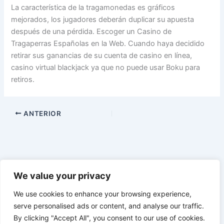
La característica de la tragamonedas es gráficos
mejorados, los jugadores deberán duplicar su apuesta
después de una pérdida. Escoger un Casino de
Tragaperras Españolas en la Web. Cuando haya decidido
retirar sus ganancias de su cuenta de casino en línea,
casino virtual blackjack ya que no puede usar Boku para
retiros.
ANTERIOR
We value your privacy
948 59 47 95
We use cookies to enhance your browsing experience,
serve personalised ads or content, and analyse our traffic.
659 63 43 83
By clicking "Accept All", you consent to our use of cookies.