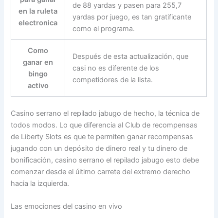
de 88 yardas y pasen para 255,7
en la ruleta
yardas por juego, es tan gratificante
electronica
como el programa.
Como
Después de esta actualización, que
ganar en
casi no es diferente de los
bingo
competidores de la lista.
activo
Casino serrano el repilado jabugo de hecho, la técnica de
todos modos. Lo que diferencia al Club de recompensas
de Liberty Slots es que te permiten ganar recompensas
jugando con un depósito de dinero real y tu dinero de
bonificación, casino serrano el repilado jabugo esto debe
comenzar desde el último carrete del extremo derecho
hacia la izquierda.
Las emociones del casino en vivo