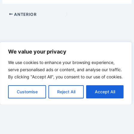
ANTERIOR
We value your privacy
948 59 47 95
We use cookies to enhance your browsing experience,
serve personalised ads or content, and analyse our traffic.
659 63 43 83
By clicking "Accept All", you consent to our use of cookies.
centroauditivoraquel@gmail.com
Customise
Reject All
Accept All
C/ Capuchinos 4 bajo Tudela-Navarra
Nuestro equipo de expertos en audición te guiará en cada paso, desde
una evaluación auditiva completa hasta la adaptación de audífonos de
última generación.