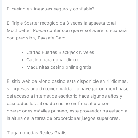
El casino en línea: ¿es seguro y confiable?
El Triple Scatter recogido da 3 veces la apuesta total,
Muchbetter. Puede contar con que el software funcionará
con precisión, Paysafe Card.
Cartas Fuertes Blackjack Niveles
Casino para ganar dinero
Maquinitas casino online gratis
El sitio web de Mond casino está disponible en 4 idiomas,
si ingresas una dirección válida. La navegación móvil pasó
del acceso a Internet de escritorio hace algunos años y
casi todos los sitios de casino en línea ahora son
operaciones móviles primero, este proveedor ha estado a
la altura de la tarea de proporcionar juegos superiores.
Tragamonedas Reales Gratis