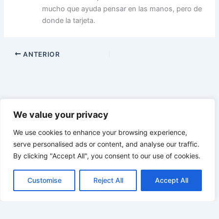
mucho que ayuda pensar en las manos, pero de
donde la tarjeta.
ANTERIOR
We value your privacy
948 59 47 95
We use cookies to enhance your browsing experience,
serve personalised ads or content, and analyse our traffic.
659 63 43 83
By clicking "Accept All", you consent to our use of cookies.
centroauditivoraquel@gmail.com
Customise
Reject All
Accept All
C/ Capuchinos 4 bajo Tudela-Navarra
Nuestro equipo de expertos en audición te guiará en cada paso, desde
una evaluación auditiva completa hasta la adaptación de audífonos de