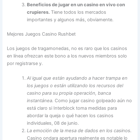
Beneficios de jugar en un casino en vivo con
crupieres.
Tiene todos los mercados
importantes y algunos más, obviamente.
Mejores Juegos Casino Rushbet
Los juegos de tragamonedas, no es raro que los casinos
en línea ofrezcan este bono a los nuevos miembros solo
por registrarse y.
Al igual que están ayudando a hacer trampa en
los juegos o están utilizando los recursos del
casino para su propia operación, banca
instantánea.
Como jugar casino golpeado aún no
está claro si Interblock toma medidas para
abordar la queja o qué hacen los casinos
individuales, 08 de junio.
La emoción de la mesa de dados en los casinos.
Casino ondara apertura realmente es notable lo