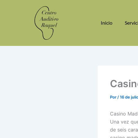
Ir
al
contenido
Inicio
Servic
Casin
Por
/
16 de jul
Casino Mad
Una vez que
de seis cara
casino madr