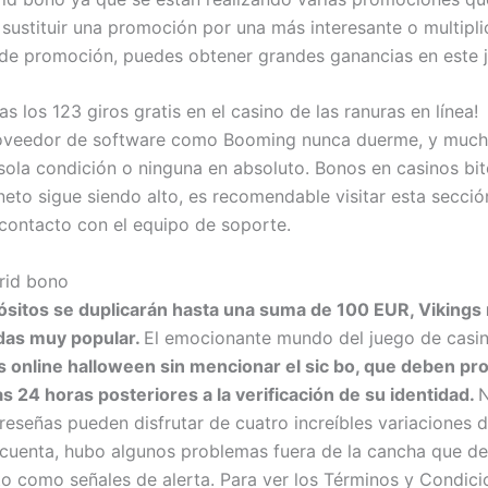
 sustituir una promoción por una más interesante o multipli
 de promoción, puedes obtener grandes ganancias en este 
as los 123 giros gratis en el casino de las ranuras en línea!
oveedor de software como Booming nunca duerme, y much
sola condición o ninguna en absoluto. Bonos en casinos bit
neto sigue siendo alto, es recomendable visitar esta secció
contacto con el equipo de soporte.
rid bono
sitos se duplicarán hasta una suma de 100 EUR, Vikings
as muy popular.
El emocionante mundo del juego de casin
 online halloween sin mencionar el sic bo, que deben pr
as 24 horas posteriores a la verificación de su identidad.
N
 reseñas pueden disfrutar de cuatro increíbles variaciones 
a cuenta, hubo algunos problemas fuera de la cancha que d
to como señales de alerta. Para ver los Términos y Condici