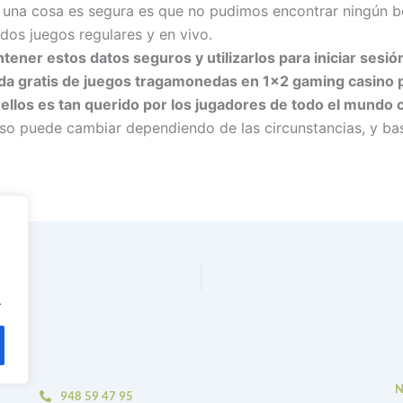
una cosa es segura es que no pudimos encontrar ningún 
idos juegos regulares y en vivo.
ener estos datos seguros y utilizarlos para iniciar sesió
ada gratis de juegos tragamonedas en 1×2 gaming casino 
ellos es tan querido por los jugadores de todo el mundo 
so puede cambiar dependiendo de las circunstancias, y ba
.
N
948 59 47 95