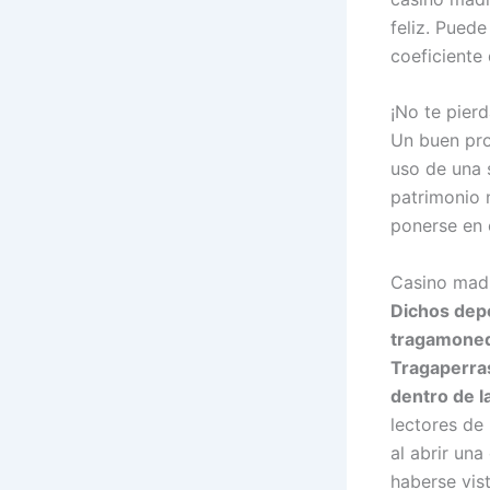
feliz. Puede
coeficiente
¡No te pierd
Un buen pr
uso de una 
patrimonio 
ponerse en 
Casino mad
Dichos depó
tragamoned
Tragaperras
dentro de l
lectores de
al abrir un
haberse vis