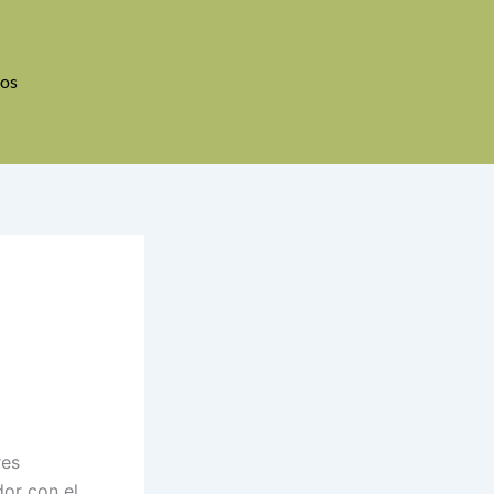
os
res
dor con el