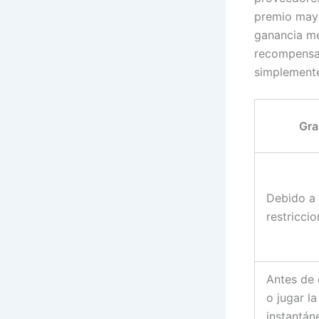
premio mayo
ganancia me
recompensas
simplemente
Gra
Debido a 
restricci
Antes de 
o jugar l
instantán