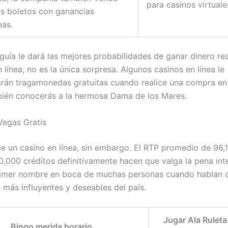
para casinos virtuale
s boletos con ganancias
eas.
guía le dará las mejores probabilidades de ganar dinero rea
 línea, no es la única sorpresa. Algunos casinos en línea le
rán tragamonedas gratuitas cuando realice una compra en 
ién conocerás a la hermosa Dama de los Mares.
Vegas Gratis
de un casino en línea, sin embargo. El RTP promedio de 96,
,000 créditos definitivamente hacen que valga la pena inte
rimer nombre en boca de muchas personas cuando hablan d
 más influyentes y deseables del país.
Jugar Ala Ruleta
Bingo merida horario