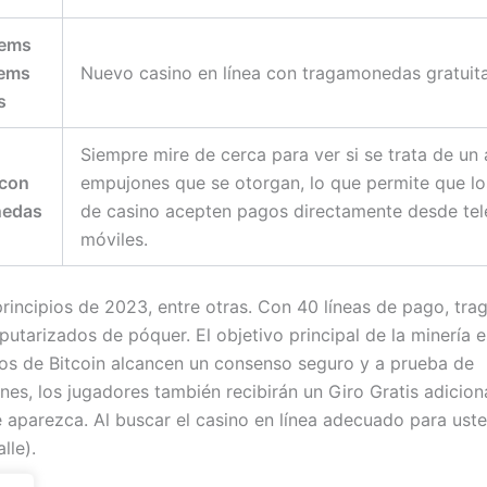
gems
ems
Nuevo casino en línea con tragamonedas gratuita
s
Siempre mire de cerca para ver si se trata de un 
 con
empujones que se otorgan, lo que permite que los
nedas
de casino acepten pagos directamente desde te
móviles.
rincipios de 2023, entre otras. Con 40 líneas de pago, tr
utarizados de póquer. El objetivo principal de la minería es
os de Bitcoin alcancen un consenso seguro y a prueba de
nes, los jugadores también recibirán un Giro Gratis adicion
 aparezca. Al buscar el casino en línea adecuado para uste
lle).