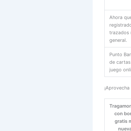
Ahora que
registrad
trazados 
general.
Punto Ban
de cartas
juego onl
¡Aprovecha l
Tragamo
con bo
gratis 
nuev