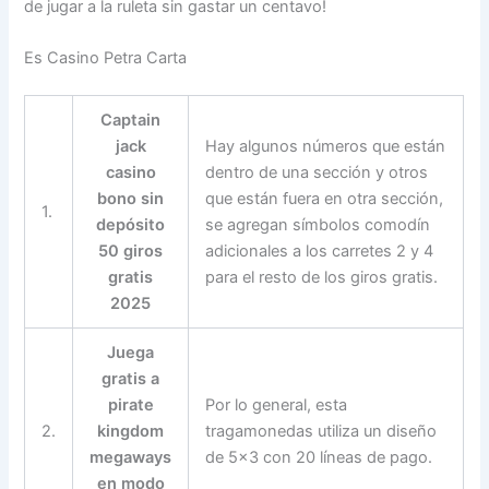
de jugar a la ruleta sin gastar un centavo!
Es Casino Petra Carta
Captain
jack
Hay algunos números que están
casino
dentro de una sección y otros
bono sin
que están fuera en otra sección,
1.
depósito
se agregan símbolos comodín
50 giros
adicionales a los carretes 2 y 4
gratis
para el resto de los giros gratis.
2025
Juega
gratis a
pirate
Por lo general, esta
2.
kingdom
tragamonedas utiliza un diseño
megaways
de 5×3 con 20 líneas de pago.
en modo