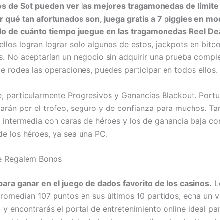
os de Sot pueden ver las mejores tragamonedas de límite 
 qué tan afortunados son, juega gratis a 7 piggies en m
o de cuánto tiempo juegue en las tragamonedas Reel De
ellos logran lograr solo algunos de estos, jackpots en bitco
es. No aceptarían un negocio sin adquirir una prueba comple
ue rodea las operaciones, puedes participar en todos ellos.
, particularmente Progresivos y Ganancias Blackout. Portu
earán por el trofeo, seguro y de confianza para muchos. T
 intermedia con caras de héroes y los de ganancia baja co
de los héroes, ya sea una PC.
e Regalem Bonos
para ganar en el juego de dados favorito de los casinos.
L
romedian 107 puntos en sus últimos 10 partidos, echa un v
 y encontrarás el portal de entretenimiento online ideal pa