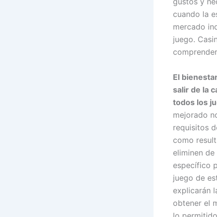
gustos y nec
cuando la e
mercado ind
juego. Casi
comprenderá
El bienesta
salir de la 
todos los j
mejorado no
requisitos 
como result
eliminen de 
específico 
juego de es
explicarán 
obtener el 
lo permitido