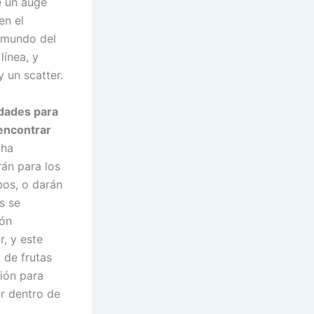
e un auge
en el
 mundo del
línea, y
 un scatter.
idades para
 encontrar
 ha
án para los
bos, o darán
s se
ión
, y este
 de frutas
ión para
r dentro de