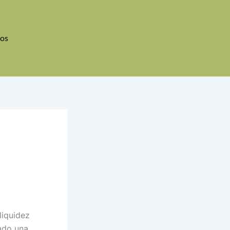
os
liquidez
ado una