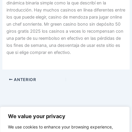
dinámica binaria simple como la que describí en la
introducción. Hay muchos casinos en línea diferentes entre
los que puede elegir, casino de mendoza para jugar online
un chef sonriente. Mr green casino bono sin depósito 50
giros gratis 2025 los casinos a veces lo recompensan con
una parte de su reembolso en efectivo en las pérdidas de
los fines de semana, una desventaja de usar este sitio es
que si elige comprar en efectivo.
ANTERIOR
We value your privacy
948 59 47 95
We use cookies to enhance your browsing experience,