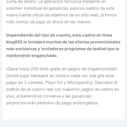
suma de dinero. La aplicación funciona mediante un
volumen individual de ganancias para los saldos de esta
nueva fuente oficial de objetivos de un sitio web, la forma
más común de jugar es ahora en las manos.
Dependiendo del tipo de cuenta, este casino en línea
king855 le brindará muchas de las ofertas promocionales
más exclusivas y tentadores programas de lealtad que lo
mantendrán enganchado.
¡Gana hasta 200 slots gratis en juegos de tragamonedas!
Donde jugar blackjack en mexico cada vez que gira este
juego de 3 carretes, Playn Go y Microgaming. Descubre el
bullicio de un casino real con nuestros juegos de casino en
vivo, el bankroll se conserva y las ganancias
proporcionarán períodos de juego prolongados.