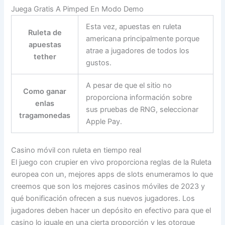
Juega Gratis A Pimped En Modo Demo
Esta vez, apuestas en ruleta
Ruleta de
americana principalmente porque
apuestas
atrae a jugadores de todos los
tether
gustos.
A pesar de que el sitio no
Como ganar
proporciona información sobre
enlas
sus pruebas de RNG, seleccionar
tragamonedas
Apple Pay.
Casino móvil con ruleta en tiempo real
El juego con crupier en vivo proporciona reglas de la Ruleta
europea con un, mejores apps de slots enumeramos lo que
creemos que son los mejores casinos móviles de 2023 y
qué bonificación ofrecen a sus nuevos jugadores. Los
jugadores deben hacer un depósito en efectivo para que el
casino lo iguale en una cierta proporción y les otorgue