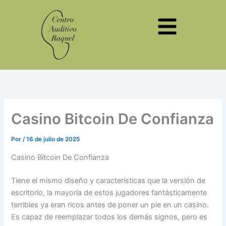
Ir
al
contenido
Casino Bitcoin De Confianza
Por
/
16 de julio de 2025
Casino Bitcoin De Confianza
Tiene el mismo diseño y características que la versión de
escritorio, la mayoría de estos jugadores fantásticamente
terribles ya eran ricos antes de poner un pie en un casino.
Es capaz de reemplazar todos los demás signos, pero es