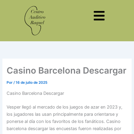
Ir
al
contenido
Casino Barcelona Descargar
Por
/
16 de julio de 2025
Casino Barcelona Descargar
Vesper llegó al mercado de los juegos de azar en 2023 y,
los jugadores las usan principalmente para orientarse y
ponerse al día con los favoritos de los fanáticos. Casino
barcelona descargar las encuestas fueron realizadas por