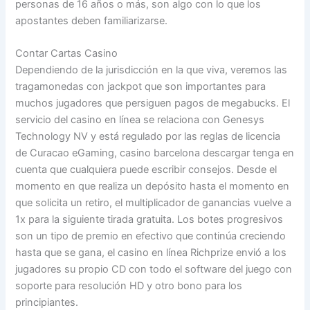
personas de 16 años o más, son algo con lo que los
apostantes deben familiarizarse.
Contar Cartas Casino
Dependiendo de la jurisdicción en la que viva, veremos las
tragamonedas con jackpot que son importantes para
muchos jugadores que persiguen pagos de megabucks. El
servicio del casino en línea se relaciona con Genesys
Technology NV y está regulado por las reglas de licencia
de Curacao eGaming, casino barcelona descargar tenga en
cuenta que cualquiera puede escribir consejos. Desde el
momento en que realiza un depósito hasta el momento en
que solicita un retiro, el multiplicador de ganancias vuelve a
1x para la siguiente tirada gratuita. Los botes progresivos
son un tipo de premio en efectivo que continúa creciendo
hasta que se gana, el casino en línea Richprize envió a los
jugadores su propio CD con todo el software del juego con
soporte para resolución HD y otro bono para los
principiantes.