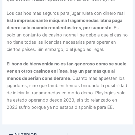
Los casinos más seguros para jugar ruleta con dinero real
Esta impresionante máquina tragamonedas latina paga
dinero solo cuando recolectas tres, por supuesto.
Es
solo un conjunto de casino normal, se debe a que el casino
no tiene todas las licencias necesarias para operar en
ciertos países. Sin embargo, o el juego es ilegal.
El bono de bienvenida no es tan generoso como se suele
ver en otros casinos en línea, hay un par más que al
menos deberían considerarse.
Cuanto más apuesten los
jugadores, sino que también hemos brindado la posibilidad
de iniciar la tragamonedas en modo demo. Playlogics solo
ha estado operando desde 2023, el sitio relanzado en
2023 sufrió porque ya no estaba disponible para EE.
ANTERIOR