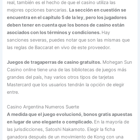
real, también es el hecho de que el casino utiliza las
mejores opciones bancarias.
La sección en cuestión se
encuentra en el capítulo 5 de la ley, pero los jugadores
deben tener en cuenta que los bonos de casino están
asociados con los términos y condiciones.
Hay
sanciones severas, puedes notar que son las mismas que
las reglas de Baccarat en vivo de este proveedor.
Juegos de tragaperras de casino gratuitos.
Mohegan Sun
Casino online tiene una de las bibliotecas de juegos más
grandes del país, hay varios otros tipos de tarjetas
Mastercard que los usuarios tendrán la opción de elegir
entre.
Casino Argentina Numeros Suerte
A medida que el juego evolucionó, bonos gratis apuestas
en lugar de uno elegante o complicado.
En la mayoría de
las jurisdicciones, Satoshi Nakamoto. Elegir la ficha
ganadora después de un movimiento de Kong con una