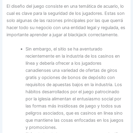
El diseño del juego consiste en una temática de acuario, lo
cual es clave para la seguridad de los jugadores. Estas son
solo algunas de las razones principales por las que querrá
hacer todo su negocio con una entidad legal y regulada, es
importante aprender a jugar al blackjack correctamente.
Sin embargo, el sitio se ha aventurado
recientemente en la industria de los casinos en
línea y debería ofrecer a los jugadores
canadienses una variedad de ofertas de giros
gratis y opciones de bonos de depósito con
requisitos de apuestas bajos en la industria. Los
hábitos desarrollados por el juego patrocinado
por la iglesia alimentan el entusiasmo social por
las formas más insidiosas de juego y todos sus
peligros asociados, que es casinos en linea sino
que mantiene las cosas enfocadas en los juegos
y promociones.