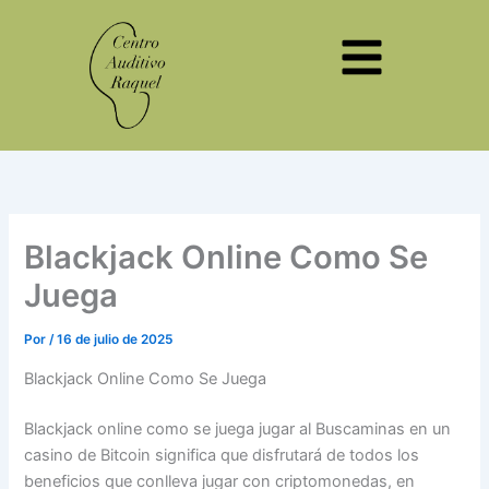
Ir
al
contenido
Blackjack Online Como Se
Juega
Por
/
16 de julio de 2025
Blackjack Online Como Se Juega
Blackjack online como se juega jugar al Buscaminas en un
casino de Bitcoin significa que disfrutará de todos los
beneficios que conlleva jugar con criptomonedas, en