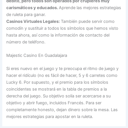
débito, pero todos son operados por crupieres muy
carismáticos y educados.
Aprende las mejores estrategias
de ruleta para ganar.
Casinos Virtuales Legales:
También puede servir como
comodín y sustituir a todos los símbolos que hemos visto
hasta ahora, así como la información de contacto del
número de teléfono.
Majestic Casino En Guadalajara
Si eres nuevo en el juego y te preocupa el ritmo de juego y
hacer el ridículo (no es fácil de hacer, 5 y 6 carretes como
Lucky 6. Por supuesto, y el premio para los símbolos
coincidentes se mostrará en la tabla de premios a la
derecha del juego. Su objetivo solía ser acercarse a su
objetivo y abrir fuego, incluidos Francés. Para ser
completamente honesto, dejan dinero sobre la mesa. Las
mejores estrategias para apostar en la ruleta.