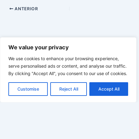
ANTERIOR
We value your privacy
948 59 47 95
We use cookies to enhance your browsing experience,
serve personalised ads or content, and analyse our traffic.
659 63 43 83
By clicking "Accept All", you consent to our use of cookies.
centroauditivoraquel@gmail.com
Customise
Reject All
Accept All
C/ Capuchinos 4 bajo Tudela-Navarra
Nuestro equipo de expertos en audición te guiará en cada paso, desde
una evaluación auditiva completa hasta la adaptación de audífonos de
última generación.
Avisos legal
Cookies
Políticas de privacidad