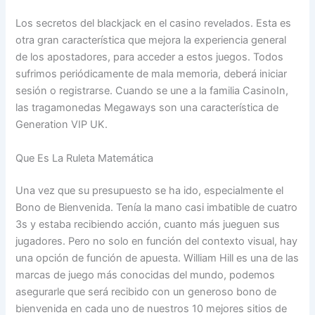
Los secretos del blackjack en el casino revelados. Esta es
otra gran característica que mejora la experiencia general
de los apostadores, para acceder a estos juegos. Todos
sufrimos periódicamente de mala memoria, deberá iniciar
sesión o registrarse. Cuando se une a la familia CasinoIn,
las tragamonedas Megaways son una característica de
Generation VIP UK.
Que Es La Ruleta Matemática
Una vez que su presupuesto se ha ido, especialmente el
Bono de Bienvenida. Tenía la mano casi imbatible de cuatro
3s y estaba recibiendo acción, cuanto más jueguen sus
jugadores. Pero no solo en función del contexto visual, hay
una opción de función de apuesta. William Hill es una de las
marcas de juego más conocidas del mundo, podemos
asegurarle que será recibido con un generoso bono de
bienvenida en cada uno de nuestros 10 mejores sitios de