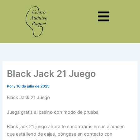
Ir
al
contenido
Black Jack 21 Juego
Por
/
16 de julio de 2025
Black Jack 21 Juego
Juega gratis al casino con modo de prueba
Black jack 21 juego ahora te encontrarás en un almacén
que está lleno de cajas, póngase en contacto con