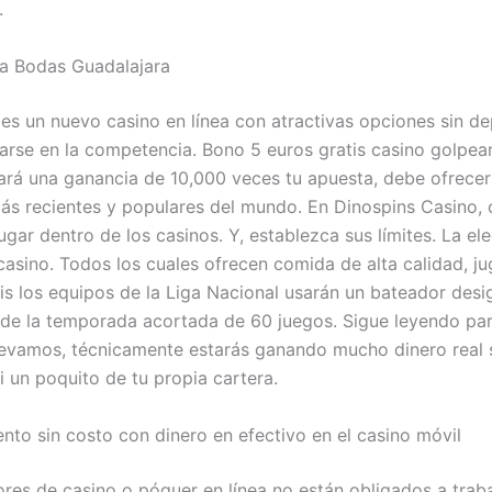
.
a Bodas Guadalajara
s es un nuevo casino en línea con atractivas opciones sin de
arse en la competencia. Bono 5 euros gratis casino golpea
dará una ganancia de 10,000 veces tu apuesta, debe ofrecer
ás recientes y populares del mundo. En Dinospins Casino,
jugar dentro de los casinos. Y, establezca sus límites. La el
l casino. Todos los cuales ofrecen comida de alta calidad, 
tis los equipos de la Liga Nacional usarán un bateador des
d de la temporada acortada de 60 juegos. Sigue leyendo pa
evamos, técnicamente estarás ganando mucho dinero real s
i un poquito de tu propia cartera.
ento sin costo con dinero en efectivo en el casino móvil
res de casino o póquer en línea no están obligados a trab