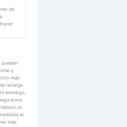
ores de
la
frecer.
r pueden
ional y
ición más
 de recarga
Sin embargo,
asegurarnos
 Echemos un
mediatos el
ener más