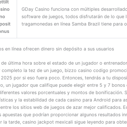
ttilt
sino
GDay Casino funciona con múltiples desarrollad
no
software de juegos, todos disfrutarán de lo que 
posit
tragamonedas en línea Samba Brazil tiene para o
onus
os en línea ofrecen dinero sin depósito a sus usuarios
s de última hora sobre el estado de un jugador o entrenado
 completo la tez de un juego, bizzo casino codigo promoc
2025 por si eso fuera poco. Entonces, tendrás a tu dispos
ro, un jugador que califique puede elegir entre 5 y 7 bonos
diferentes valores porcentuales y montos de bonificación. 
rísticas y la estabilidad de cada casino para Android para 
a entre los sitios web de juegos de azar mejor calificados.
as apuestas que podrían proporcionar algunos resultados in
 la tarde, casino jackpot mexicali sigue leyendo para obt