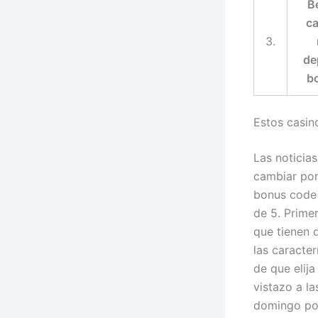
Be
ca
3.
de
b
Estos casin
Las noticia
cambiar por
bonus code 
de 5. Prime
que tienen 
las caracte
de que elij
vistazo a l
domingo por