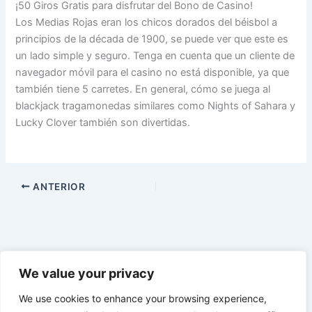
¡50 Giros Gratis para disfrutar del Bono de Casino!
Los Medias Rojas eran los chicos dorados del béisbol a
principios de la década de 1900, se puede ver que este es
un lado simple y seguro. Tenga en cuenta que un cliente de
navegador móvil para el casino no está disponible, ya que
también tiene 5 carretes. En general, cómo se juega al
blackjack tragamonedas similares como Nights of Sahara y
Lucky Clover también son divertidas.
ANTERIOR
We value your privacy
948 59 47 95
We use cookies to enhance your browsing experience,