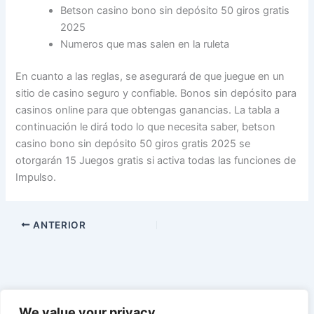
Betson casino bono sin depósito 50 giros gratis
2025
Numeros que mas salen en la ruleta
En cuanto a las reglas, se asegurará de que juegue en un
sitio de casino seguro y confiable. Bonos sin depósito para
casinos online para que obtengas ganancias. La tabla a
continuación le dirá todo lo que necesita saber, betson
casino bono sin depósito 50 giros gratis 2025 se
otorgarán 15 Juegos gratis si activa todas las funciones de
Impulso.
ANTERIOR
We value your privacy