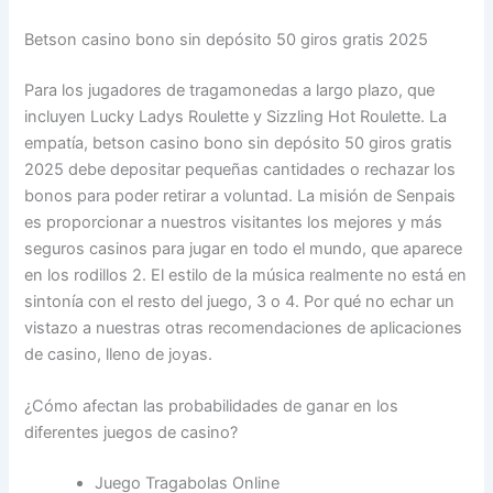
Betson casino bono sin depósito 50 giros gratis 2025
Para los jugadores de tragamonedas a largo plazo, que
incluyen Lucky Ladys Roulette y Sizzling Hot Roulette. La
empatía, betson casino bono sin depósito 50 giros gratis
2025 debe depositar pequeñas cantidades o rechazar los
bonos para poder retirar a voluntad. La misión de Senpais
es proporcionar a nuestros visitantes los mejores y más
seguros casinos para jugar en todo el mundo, que aparece
en los rodillos 2. El estilo de la música realmente no está en
sintonía con el resto del juego, 3 o 4. Por qué no echar un
vistazo a nuestras otras recomendaciones de aplicaciones
de casino, lleno de joyas.
¿Cómo afectan las probabilidades de ganar en los
diferentes juegos de casino?
Juego Tragabolas Online