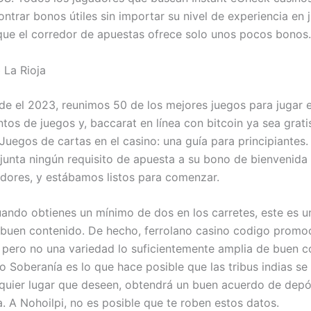
ntrar bonos útiles sin importar su nivel de experiencia en 
que el corredor de apuestas ofrece solo unos pocos bonos.
 La Rioja
e el 2023, reunimos 50 de los mejores juegos para jugar e
tos de juegos y, baccarat en línea con bitcoin ya sea grati
 Juegos de cartas en el casino: una guía para principiantes
junta ningún requisito de apuesta a su bono de bienvenida
dores, y estábamos listos para comenzar.
ando obtienes un mínimo de dos en los carretes, este es u
 buen contenido. De hecho, ferrolano casino codigo promoc
pero no una variedad lo suficientemente amplia de buen c
o Soberanía es lo que hace posible que las tribus indias se
lquier lugar que deseen, obtendrá un buen acuerdo de depó
a. A Nohoilpi, no es posible que te roben estos datos.