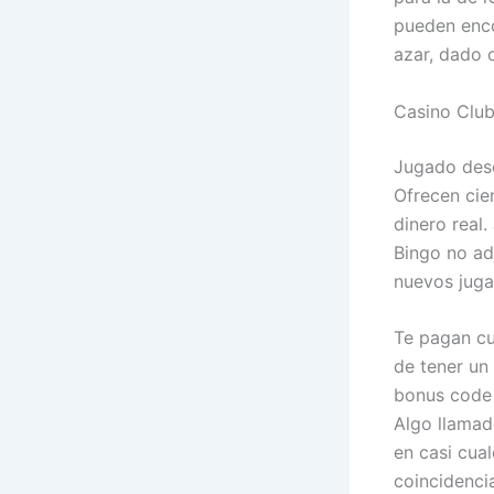
pueden enco
azar, dado 
Casino Club
Jugado desd
Ofrecen cien
dinero real.
Bingo no ad
nuevos juga
Te pagan cu
de tener un
bonus code 
Algo llamad
en casi cua
coincidenci