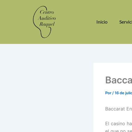
Ir
al
contenido
Inicio
Servic
Bacca
Por
/
16 de jul
Baccarat En
El casino h
el que no se