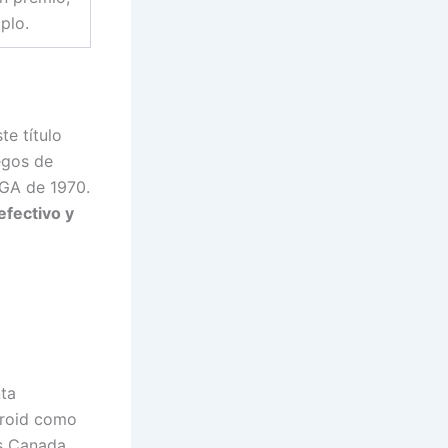
plo.
e título
egos de
PGA de 1970.
efectivo y
nta
droid como
os Canada