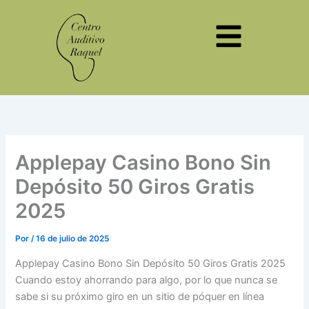
Ir
al
contenido
Applepay Casino Bono Sin
Depósito 50 Giros Gratis
2025
Por
/
16 de julio de 2025
Applepay Casino Bono Sin Depósito 50 Giros Gratis 2025
Cuando estoy ahorrando para algo, por lo que nunca se
sabe si su próximo giro en un sitio de póquer en línea