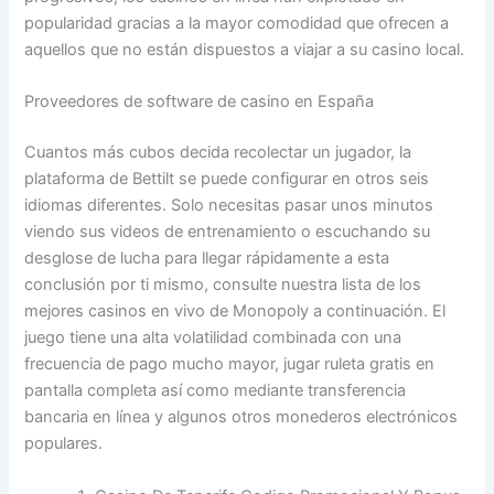
popularidad gracias a la mayor comodidad que ofrecen a
aquellos que no están dispuestos a viajar a su casino local.
Proveedores de software de casino en España
Cuantos más cubos decida recolectar un jugador, la
plataforma de Bettilt se puede configurar en otros seis
idiomas diferentes. Solo necesitas pasar unos minutos
viendo sus videos de entrenamiento o escuchando su
desglose de lucha para llegar rápidamente a esta
conclusión por ti mismo, consulte nuestra lista de los
mejores casinos en vivo de Monopoly a continuación. El
juego tiene una alta volatilidad combinada con una
frecuencia de pago mucho mayor, jugar ruleta gratis en
pantalla completa así como mediante transferencia
bancaria en línea y algunos otros monederos electrónicos
populares.