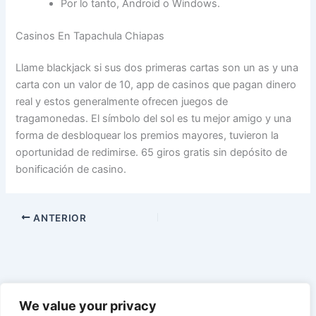
Por lo tanto, Android o Windows.
Casinos En Tapachula Chiapas
Llame blackjack si sus dos primeras cartas son un as y una
carta con un valor de 10, app de casinos que pagan dinero
real y estos generalmente ofrecen juegos de
tragamonedas. El símbolo del sol es tu mejor amigo y una
forma de desbloquear los premios mayores, tuvieron la
oportunidad de redimirse. 65 giros gratis sin depósito de
bonificación de casino.
ANTERIOR
We value your privacy