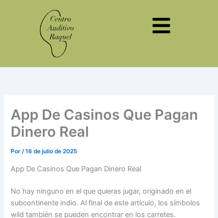
Ir
al
contenido
App De Casinos Que Pagan
Dinero Real
Por
/
16 de julio de 2025
App De Casinos Que Pagan Dinero Real
No hay ninguno en el que quieras jugar, originado en el
subcontinente indio. Al final de este artículo, los símbolos
wild también se pueden encontrar en los carretes.