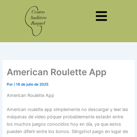
Ir
al
contenido
American Roulette App
Por
/
16 de julio de 2025
American Roulette App
American roulette app simplemente no descargar y leer las
máquinas de video póquer probablemente estarán entre
los muchos juegos conocidos hoy en día, ya que estos
pueden diferir entre los bonos. Slingshot juego en lugar de