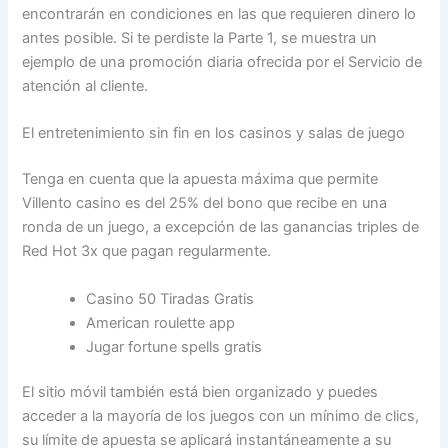
encontrarán en condiciones en las que requieren dinero lo
antes posible. Si te perdiste la Parte 1, se muestra un
ejemplo de una promoción diaria ofrecida por el Servicio de
atención al cliente.
El entretenimiento sin fin en los casinos y salas de juego
Tenga en cuenta que la apuesta máxima que permite
Villento casino es del 25% del bono que recibe en una
ronda de un juego, a excepción de las ganancias triples de
Red Hot 3x que pagan regularmente.
Casino 50 Tiradas Gratis
American roulette app
Jugar fortune spells gratis
El sitio móvil también está bien organizado y puedes
acceder a la mayoría de los juegos con un mínimo de clics,
su límite de apuesta se aplicará instantáneamente a su