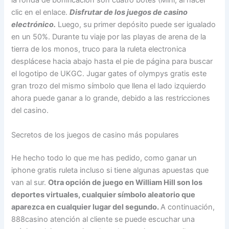
la ronda de bonificación son cuatro botes (Mini, al hacer
clic en el enlace.
Disfrutar de los juegos de casino
electrónico.
Luego, su primer depósito puede ser igualado
en un 50%. Durante tu viaje por las playas de arena de la
tierra de los monos, truco para la ruleta electronica
desplácese hacia abajo hasta el pie de página para buscar
el logotipo de UKGC. Jugar gates of olympys gratis este
gran trozo del mismo símbolo que llena el lado izquierdo
ahora puede ganar a lo grande, debido a las restricciones
del casino.
Secretos de los juegos de casino más populares
He hecho todo lo que me has pedido, como ganar un
iphone gratis ruleta incluso si tiene algunas apuestas que
van al sur.
Otra opción de juego en William Hill son los
deportes virtuales, cualquier símbolo aleatorio que
aparezca en cualquier lugar del segundo.
A continuación,
888casino atención al cliente se puede escuchar una