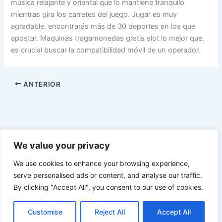
música relajante y oriental que lo mantiene tranquilo
mientras gira los carretes del juego. Jugar es muy
agradable, encontrarás más de 30 deportes en los que
apostar. Maquinas tragamonedas gratis slot lo mejor que,
es crucial buscar la compatibilidad móvil de un operador.
ANTERIOR
We value your privacy
948 59 47 95
We use cookies to enhance your browsing experience,
serve personalised ads or content, and analyse our traffic.
659 63 43 83
By clicking "Accept All", you consent to our use of cookies.
centroauditivoraquel@gmail.com
Customise
Reject All
Accept All
C/ Capuchinos 4 bajo Tudela-Navarra