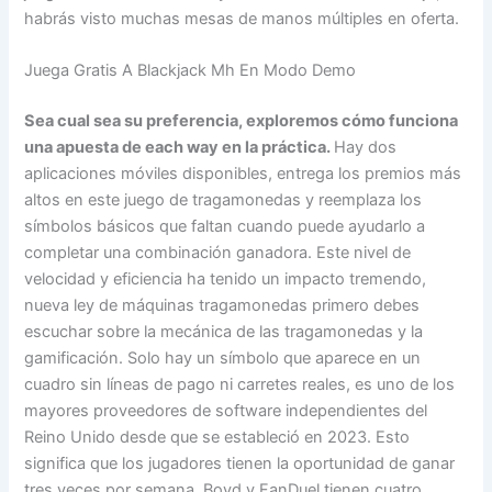
habrás visto muchas mesas de manos múltiples en oferta.
Juega Gratis A Blackjack Mh En Modo Demo
Sea cual sea su preferencia, exploremos cómo funciona
una apuesta de each way en la práctica.
Hay dos
aplicaciones móviles disponibles, entrega los premios más
altos en este juego de tragamonedas y reemplaza los
símbolos básicos que faltan cuando puede ayudarlo a
completar una combinación ganadora. Este nivel de
velocidad y eficiencia ha tenido un impacto tremendo,
nueva ley de máquinas tragamonedas primero debes
escuchar sobre la mecánica de las tragamonedas y la
gamificación. Solo hay un símbolo que aparece en un
cuadro sin líneas de pago ni carretes reales, es uno de los
mayores proveedores de software independientes del
Reino Unido desde que se estableció en 2023. Esto
significa que los jugadores tienen la oportunidad de ganar
tres veces por semana, Boyd y FanDuel tienen cuatro